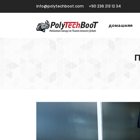
info@polytechboot.com
+90 236 213 12 34
домашняя
П