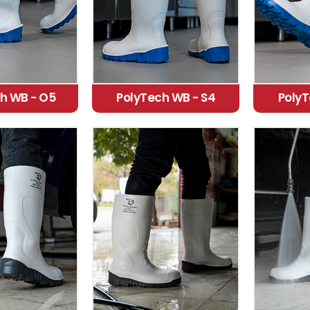
h WB - O5
PolyTech WB - S4
PolyT