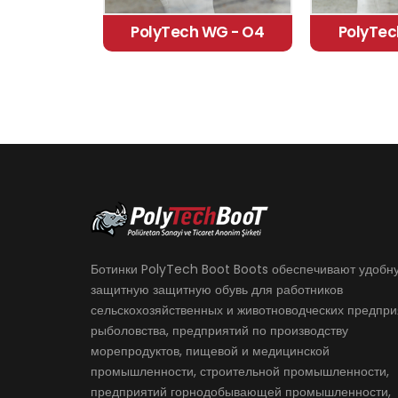
PolyTech WG - O4
PolyTec
Ботинки PolyTech Boot Boots обеспечивают удобн
защитную защитную обувь для работников
сельскохозяйственных и животноводческих предпри
рыболовства, предприятий по производству
морепродуктов, пищевой и медицинской
промышленности, строительной промышленности,
предприятий горнодобывающей промышленности,