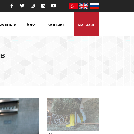
твенный
блог
контакт
магазин
ов