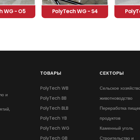
h WG - O5
PolyTech WG - S4
PolyT
ТОВАРЫ
СЕКТОРЫ
PolyTech WB
Сельское хозяйство
ую и
PolyTech BB
животноводство
PolyTech BLB
Переработка пище
ятий,
PolyTech YB
продуктов
PolyTech WG
Каменный уголь
PolyTech GB
Строительство и