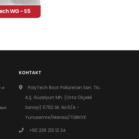
ech WG - S5
КОНТАКТ
 и
PolyTech Boot Poliüretan San. Tic.
A.Ş. Güzelyurt Mh. (Orta Ölçekli
вых
Sanayi) 5762 Sk. No:5/A -
Yunusemre/Manisa/TÜRKİYE
+90 236 213 12 34