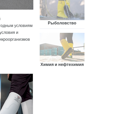
й
Рыболовство
огодным условиям
условия и
микроорганизмов
Химия и нефтехимия