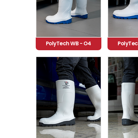
PolyTech WB - O4
PolyTec