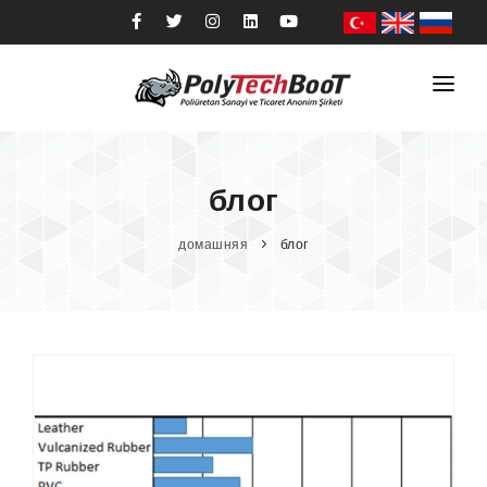
домашняя
институциональный
блог
Товары
домашняя
блог
Секторы
Качественный
блог
контакт
магазин