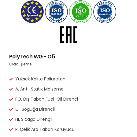
PolyTech WG - O5
Gıda İşleme
Yüksek Kalite Poliüretan
A, Anti-Statik Malzeme
FO, Dış Taban Fuel-Oil Direnci
CI, Soğuğa Dirençli
HI, Sıcağa Dirençli
P, Çelik Ara Taban Koruyucu