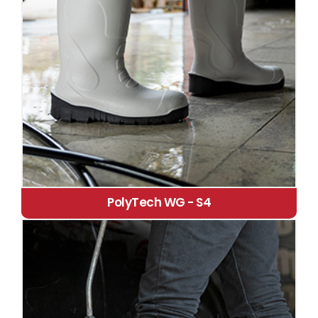
PolyTech WG - S4