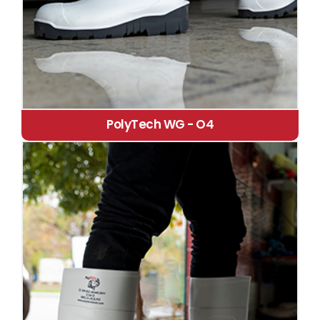
PolyTech WG - O4