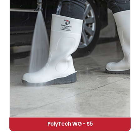
PolyTech WG - S5