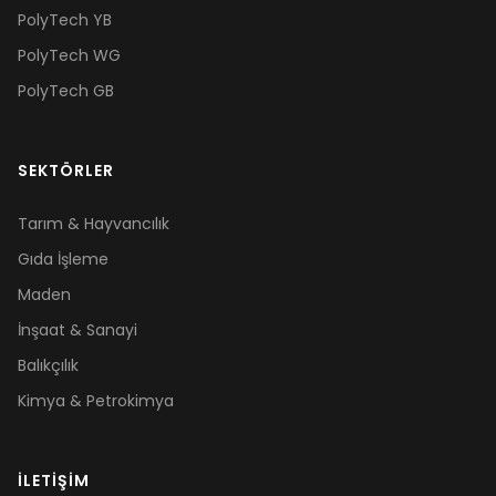
PolyTech YB
PolyTech WG
PolyTech GB
SEKTÖRLER
Tarım & Hayvancılık
Gıda İşleme
Maden
İnşaat & Sanayi
Balıkçılık
Kimya & Petrokimya
İLETIŞIM