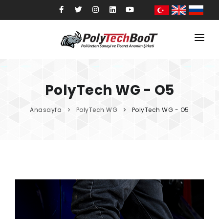
Anasayfa
Kurumsal
PolyTech WG - O5
Ürünler
Anasayfa
PolyTech WG
PolyTech WG - O5
Sektörler
Kalite
Blog
İletişim
Mağaza