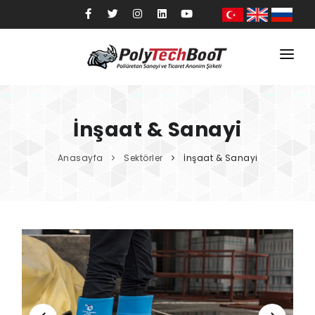
Anasayfa
Kurumsal
İnşaat & Sanayi
Ürünler
Anasayfa
Sektörler
İnşaat & Sanayi
Sektörler
Kalite
Blog
İletişim
Mağaza