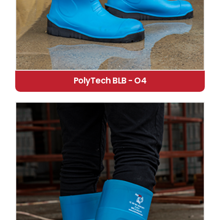
PolyTech BLB - O4