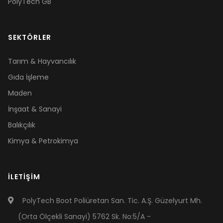
PolyTech GB
SEKTÖRLER
Tarım & Hayvancılık
Gıda İşleme
Maden
İnşaat & Sanayi
Balıkçılık
Kimya & Petrokimya
İLETIŞIM
PolyTech Boot Poliüretan San. Tic. A.Ş. Güzelyurt Mh.
(Orta Ölçekli Sanayi) 5762 Sk. No:5/A -